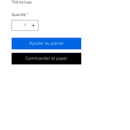
TVA Incluse
Quantité
*
Ajouter au panier
Commander et payer
Bouquet est composé avec
des fleurs fraiches adapté
suivant la saison. Unique et
adapté à votre tenue, autant
en forme qu’en couleur, il
aura un diamètre allant de
20 à 30 de diamètre suivant
vos dimensions .