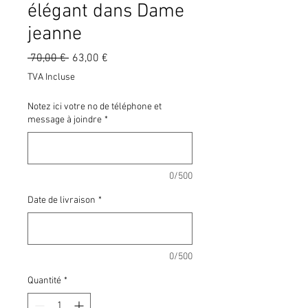
élégant dans Dame
jeanne
Prix
Prix
 70,00 € 
63,00 €
original
promotionnel
TVA Incluse
Notez ici votre no de téléphone et
message à joindre
*
0/500
Date de livraison
*
0/500
Quantité
*