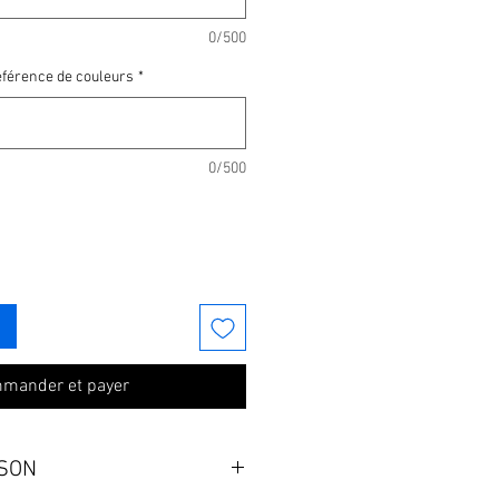
0/500
référence de couleurs
*
0/500
mander et payer
ISON