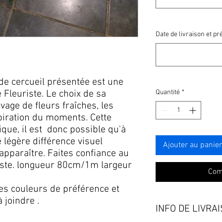
Date de livraison et p
de cercueil présentée est une
e Fleuriste. Le choix de sa
Quantité
*
rivage de fleurs fraîches, les
spiration du moments. Cette
ique, il est donc possible qu'à
ne légère différence visuel
Ajouter au panier
apparaître. Faites confiance au
uriste. longueur 80cm/1m largeur
Com
es couleurs de préférence et
 joindre .
INFO DE LIVRA