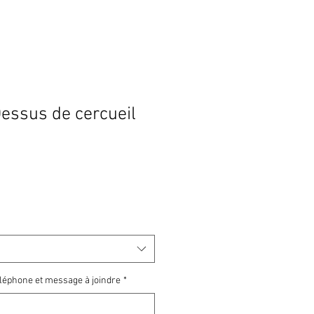
ssus de cercueil
Prix
promotionnel
téléphone et message à joindre
*