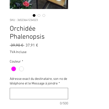
SKU : 36523641234523
Orchidée
Phalenopsis
Prix
Prix
 39,90 € 
37,91 €
original
promotionnel
TVA Incluse
Couleur
*
Adresse exact du destinataire, son no de
téléphone et le Message à joindre
*
0/500