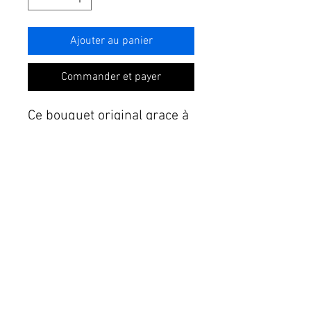
Ajouter au panier
Commander et payer
Ce bouquet original grace à
son support de base et par
son mélange de couleur,
embellira la maison
apportera de la joie au
destinataire. 40 cm de
hauteur. Livré avec poche
d'eau;
votre fleuriste choisira au
mieux les fleurs suivant les
arrivages .Faites confiance .